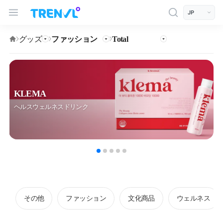
트렌블 메인 헤더 탐색
모바일 상단 헤더
언어 선택
グッズ
ファッション
Total
KLEMA
ヘルスウェルネスドリンク
その他
ファッション
文化商品
ウェルネス