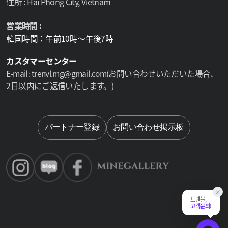
住所 : Hai Phong City, Vietnam
営業時間 :
韓国時間：午前10時～午後7時
カスタマーセンター
E-mail : trenvl.mg@gmail.com(お問い合わせいただいた場合、
2日以内にご返信いたします。)
Select lan
パートナー登録
お問い合わせ掲示板
×
트렌블,
고객문의!
채팅 상담