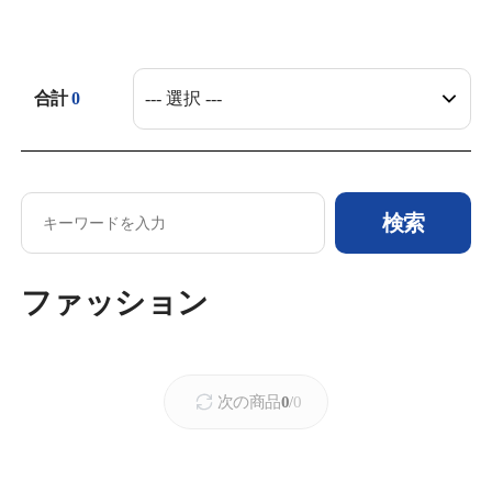
合計
0
検索
ファッション
필터
상품 목록
次の商品
0
/
0