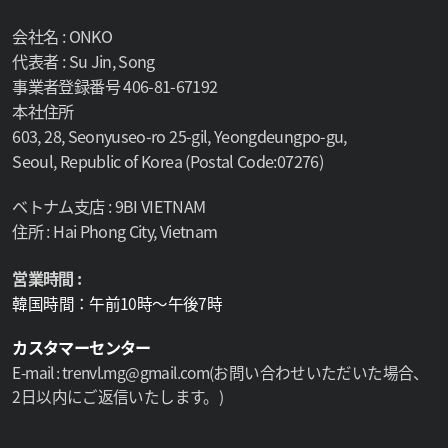
会社名 : ONKO
代表者 : Su Jin, Song
事業者登録番号 406-81-67192
本社住所
603, 28, Seonyuseo-ro 25-gil, Yeongdeungpo-gu,
Seoul, Republic of Korea (Postal Code:07276)
ベトナム支店 : 9BI VIETNAM
住所 : Hai Phong City, Vietnam
営業時間 :
韓国時間：午前10時～午後7時
カスタマーセンター
E-mail : trenvl.mg@gmail.com(お問い合わせいただいた場合、
2日以内にご返信いたします。)
Select lan