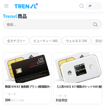
트렌블 메인 헤더 탐색
모바일 상단 헤더
언어 선택
Products
Trenvl
商品
検索
全カテゴリー
全カテゴリー
ビューティー (66)
ウェルネス (34)
文化商品
韓国 SIM KT 無制限プラン (韓国国内・国際データ無制限)
【人気WiFi】KT 韓国ポケットWiFi 無制
0
0
0
0
100
料金照会
원
(0.1
USD)