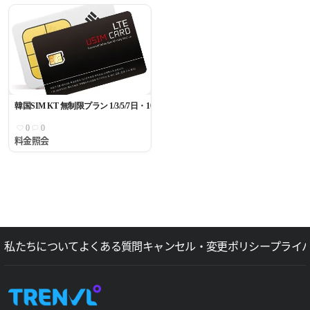
韓国SIM KT 無制限プラン 1/3/5/7日・10/15/30日
0
0
料金照会
私たちについて
よくある質問
キャンセル・変更ポリシー
プライ