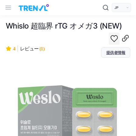
트렌블 메인 헤더 탐색
모바일 상단 헤더
언어 선택
Whislo 超臨界 rTG オメガ3 (NEW)
4
レビュー
(1)
提供者情報