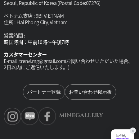
Seoul, Republic of Korea (Postal Code:07276)
ベトナム支店 : 9BI VIETNAM
住所 : Hai Phong City, Vietnam
営業時間 :
韓国時間：午前10時～午後7時
カスタマーセンター
E-mail : trenvl.mg@gmail.com(お問い合わせいただいた場合、
2日以内にご返信いたします。)
Select lan
パートナー登録
お問い合わせ掲示板
×
트렌블,