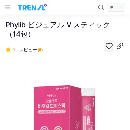
트렌블 메인 헤더 탐색
모바일 상단 헤더
언어 선택
Phylib ビジュアル V スティック
（14包）
0
レビュー
(0)