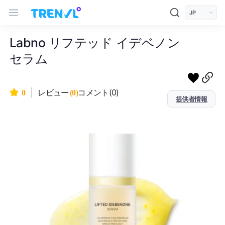
트렌블 메인 헤더 탐색
모바일 상단 헤더
언어 선택
Labno リフテッド イデベノン
セラム
コメント(0)
0
レビュー
(0)
提供者情報