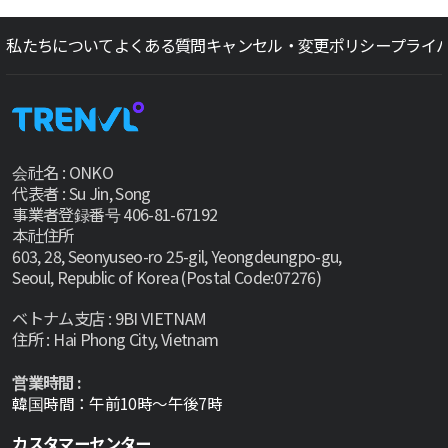
私たちについて
よくある質問
キャンセル・変更ポリシー
プライ
会社名 : ONKO
代表者 : Su Jin, Song
事業者登録番号 406-81-67192
本社住所
603, 28, Seonyuseo-ro 25-gil, Yeongdeungpo-gu,
Seoul, Republic of Korea (Postal Code:07276)
ベトナム支店 : 9BI VIETNAM
住所 : Hai Phong City, Vietnam
営業時間 :
韓国時間：午前10時～午後7時
カスタマーセンター