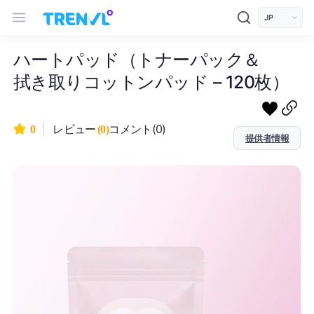
트렌블 메인 헤더 탐색
모바일 상단 헤더
언어 선택
ハートパッド（トナーパック＆
拭き取りコットンパッド – 120枚）
コメント(0)
0
レビュー
(0)
提供者情報