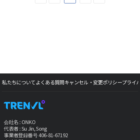
私たちについて
よくある質問
キャンセル・変更ポリシー
プライ
会社名 : ONKO
代表者 : Su Jin, Song
事業者登録番号 406-81-67192