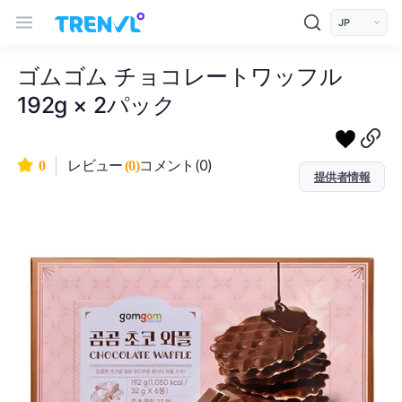
트렌블 메인 헤더 탐색
모바일 상단 헤더
언어 선택
ゴムゴム チョコレートワッフル
192g × 2パック
コメント(0)
0
レビュー
(0)
提供者情報