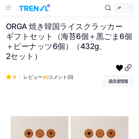
트렌블 메인 헤더 탐색
모바일 상단 헤더
언어 선택
ORGA 焼き韓国ライスクラッカー
ギフトセット（海苔6個＋黒ごま6個
＋ピーナッツ6個）（432g、
2セット）
コメント(0)
0
レビュー
(0)
提供者情報