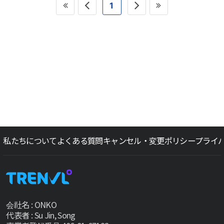
1
私たちについて
よくある質問
キャンセル・変更ポリシー
プライ
会社名 : ONKO
代表者 : Su Jin, Song