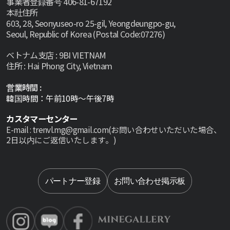
事業者登録番号 406-81-67192
本社住所
603, 28, Seonyuseo-ro 25-gil, Yeongdeungpo-gu,
Seoul, Republic of Korea (Postal Code:07276)
ベトナム支店 : 9BI VIETNAM
住所 : Hai Phong City, Vietnam
営業時間 :
韓国時間：午前10時～午後7時
カスタマーセンター
E-mail : trenvl.mg@gmail.com(お問い合わせいただいた場合、
2日以内にご返信いたします。)
Select lan
パートナー登録
お問い合わせ掲示板