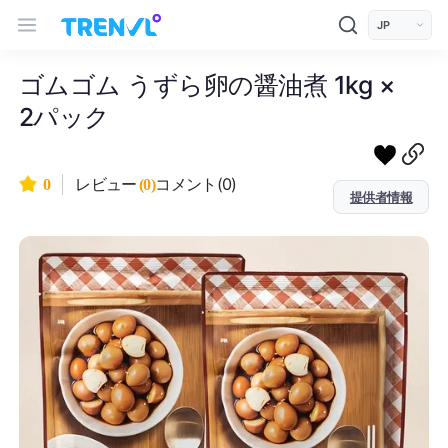
트렌블 메인 헤더 탐색
모바일 상단 헤더
언어 선택
ゴムゴム うずら卵の醤油煮 1kg ×
2パック
コメント(0)
0
レビュー
(0)
提供者情報