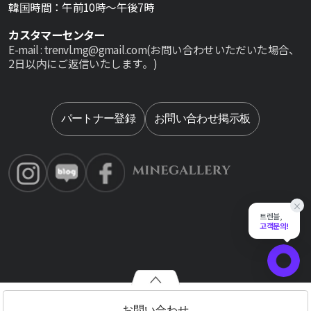
韓国時間：午前10時～午後7時
カスタマーセンター
E-mail : trenvl.mg@gmail.com(お問い合わせいただいた場合、
2日以内にご返信いたします。)
Select lan
パートナー登録
お問い合わせ掲示板
×
트렌블,
고객문의!
채팅 상담
お問い合わせ