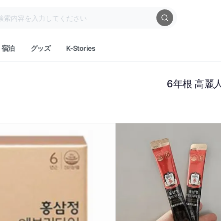
宿泊
グッズ
K-Stories
6年根 高麗人