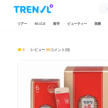
트렌블 메인 헤더 탐색
데스크톱 헤더
검색
트렌블 브랜드
메인 네비게이션
ツアー
M.I.C.E
留学
ビューティー
医療
コメント(0)
0
レビュー
(0)