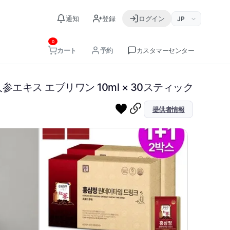
언어 선택
通知
登録
ログイン
사용자 빠른 실행
0
カート
予約
カスタマーセンター
장바구니 및 마이페이지
参エキス エブリワン 10ml × 30スティック
提供者情報