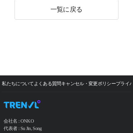
一覧に戻る
私たちについて
よくある質問
キャンセル・変更ポリシー
プライ
会社名 : ONKO
代表者 : Su Jin, Song